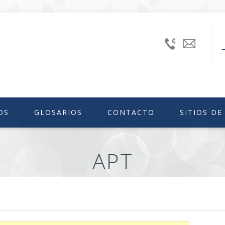
+52
uniiqu
(55)
56224240
Ext.
46629
OS
GLOSARIOS
CONTACTO
SITIOS DE
APT