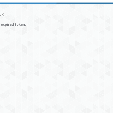
ER
r expired token.