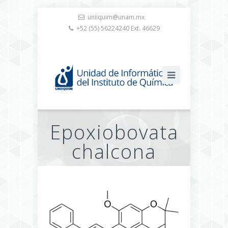
uniiquim@unam.mx
+52 (55) 56224240 Ext. 46629
Epoxiobovata
chalcona