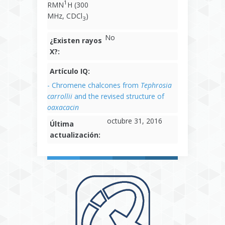
1
RMN
H (300
MHz, CDCl
)
3
No
¿Existen rayos
X?:
Artículo IQ:
- Chromene chalcones from
Tephrosia
carrollii
and the revised structure of
oaxacacin
octubre 31, 2016
Última
actualización: