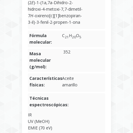
(2
E
)-1-(1a,7a-Dihidro-2-
hidroxi-4-metoxi-7,7-dimetil-
7
H
-oxireno[c][1]benzopiran-
3-il)-3-fenil-2-propen-1-ona
Fórmula
C
H
O
21
20
5
molecular:
352
Masa
molecular
(g/mol):
Características
Aceite
físicas:
amarillo
Técnicas
espectroscópicas:
IR
UV (MeOH)
EMIE (70 eV)