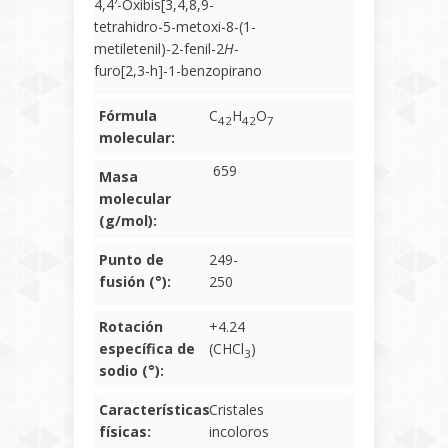
4,4′-Oxibis[3,4,8,9-
tetrahidro-5-metoxi-8-(1-
metiletenil)-2-fenil-2
H
-
furo[2,3-h]-1-benzopirano
Fórmula
C
H
O
42
42
7
molecular:
659
Masa
molecular
(g/mol):
Punto de
249-
fusión (°):
250
Rotación
+4.24
específica de
(CHCl
)
3
sodio (°):
Características
Cristales
físicas:
incoloros