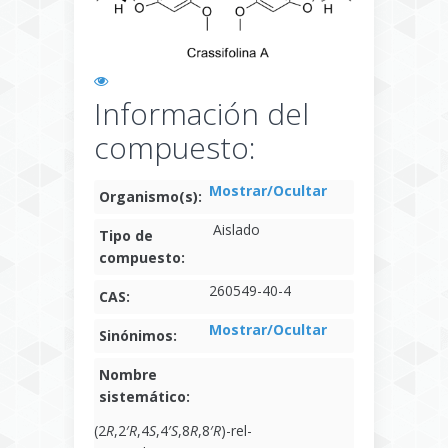
Información del
compuesto:
Mostrar/Ocultar
Organismo(s):
Aislado
Tipo de
compuesto:
260549-40-4
CAS:
Mostrar/Ocultar
Sinónimos:
Nombre
sistemático:
(2
R
,2′
R
,4
S
,4′
S
,8
R
,8′
R
)-rel-