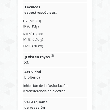
Técnicas
espectroscópicas:
UV (MeOH)
IR (CHCl
)
3
1
RMN
H (300
MHz, CDCl
)
3
EMIE (70 eV)
Si
¿Existen rayos
X?:
Actividad
biológica:
Inhibición de la fosforilación
y transferencia de electrón
Ver esquema
de reacción