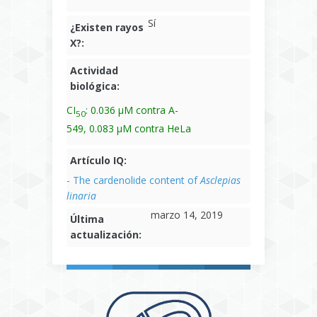
Sí
¿Existen rayos
X?:
Actividad
biológica:
CI
: 0.036 μM contra A-
50
549, 0.083 μM contra HeLa
Artículo IQ:
- The cardenolide content of
Asclepias
linaria
marzo 14, 2019
Última
actualización: