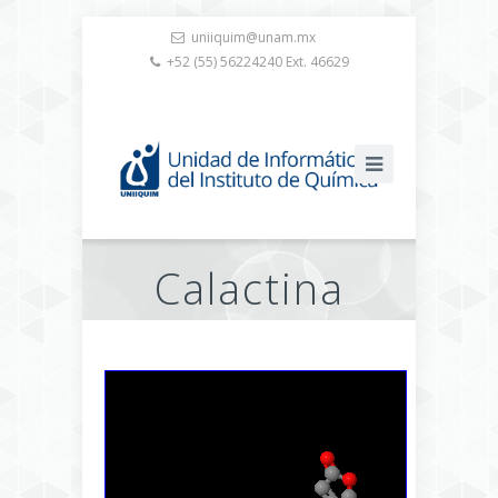
uniiquim@unam.mx
+52 (55) 56224240 Ext. 46629
Calactina