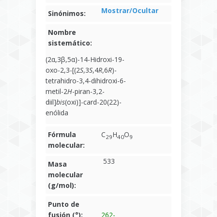
Mostrar/Ocultar
Sinónimos:
Nombre
sistemático:
(2α,3β,5α)-14-Hidroxi-19-
oxo-2,3-[(2
S
,3
S
,4
R
,6
R
)-
tetrahidro-3,4-dihidroxi-6-
metil-2
H
-piran-3,2-
diil]
bis
(oxi)]-card-20(22)-
enólida
Fórmula
C
H
O
29
40
9
molecular:
533
Masa
molecular
(g/mol):
Punto de
fusión (°):
262-