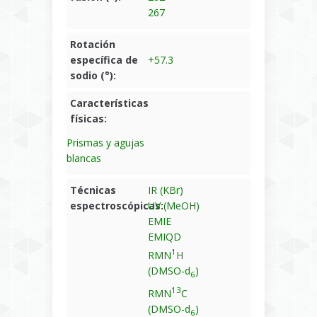
267
Rotación
específica de
+57.3
sodio (°):
Características
físicas:
Prismas y agujas
blancas
Técnicas
IR (KBr)
espectroscópicas:
UV (MeOH)
EMIE
EMIQD
1
RMN
H
(DMSO-d
)
6
13
RMN
C
(DMSO-d
)
6