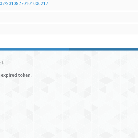
.1107/S0108270101006217
ER
r expired token.