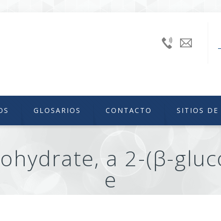
+52
uniiqu
(55)
56224240
Ext.
46629
OS
GLOSARIOS
CONTACTO
SITIOS DE
ohydrate, a 2-(β-gluc
e