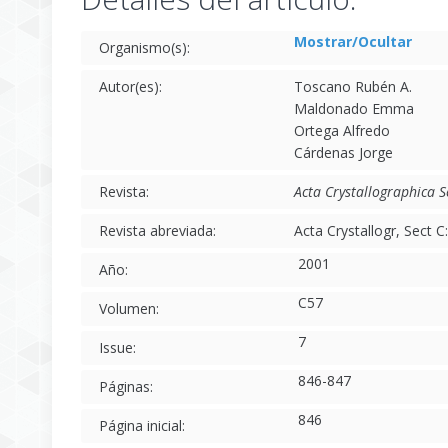
Mostrar/Ocultar
Organismo(s):
Autor(es):
Toscano Rubén A.
Maldonado Emma
Ortega Alfredo
Cárdenas Jorge
Revista:
Acta Crystallographica S
Revista abreviada:
Acta Crystallogr, Sect 
2001
Año:
C57
Volumen:
7
Issue:
846-847
Páginas:
846
Página inicial: