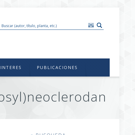
im@unam.mx
 INTERES
PUBLICACIONES
osyl)neoclerodan