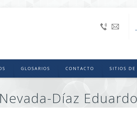
+52
uniiqu
(55)
56224240
Ext.
46629
OS
GLOSARIOS
CONTACTO
SITIOS DE
Nevada-Díaz Eduard