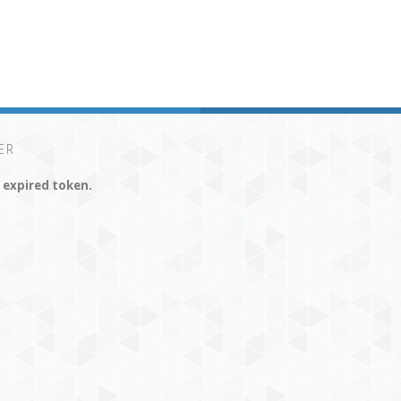
ER
r expired token.