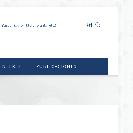
im@unam.mx
 INTERES
PUBLICACIONES
o