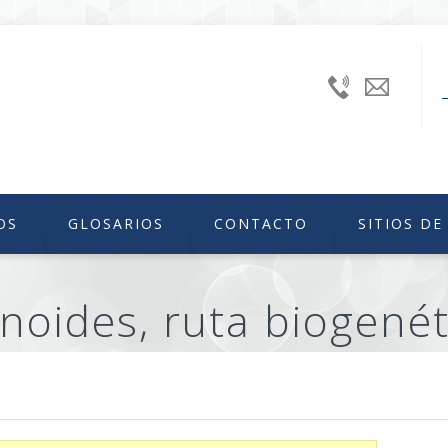
+52
uniiqu
(55)
56224240
Ext.
46629
OS
GLOSARIOS
CONTACTO
SITIOS DE
noides, ruta biogenét