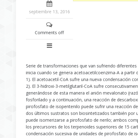
septiembre 13, 2016
Comments off
Serie de transformaciones que van sufriendo diferentes 
inicia cuando se genera acetoacetilcoenzima-A a partir 
1). El acetoacetil-CoA sufre una nueva condensación con
2). El 3-hidroxi-3-metilglutaril-CoA sufre consecutivam
generándose de esta manera el anión mevalonato (razón 
fosforilado y a continuación, una reacción de descarboxil
pirofosfato de isopentenilo puede sufrir una reacción de
dos últimos sustratos son biosintetizados también por u
puede isomerizarse a pirofosfato de nerilo; ambos com
los precursores de los terpenoides superiores de 15 car
condensación sucesiva de unidades de pirofosfato de isop