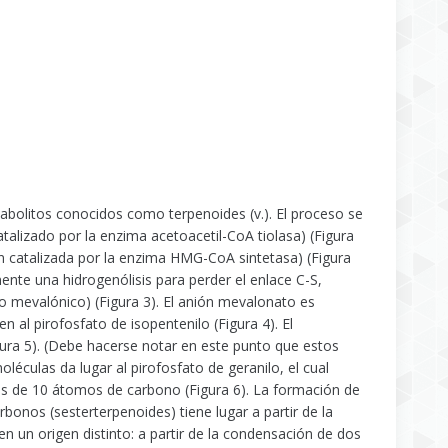
abolitos conocidos como terpenoides (v.). El proceso se
alizado por la enzima acetoacetil-CoA tiolasa) (Figura
ón catalizada por la enzima HMG-CoA sintetasa) (Figura
ente una hidrogenólisis para perder el enlace C-S,
o mevalónico) (Figura 3). El anión mevalonato es
n al pirofosfato de isopentenilo (Figura 4). El
Figura 5). (Debe hacerse notar en este punto que estos
culas da lugar al pirofosfato de geranilo, el cual
s de 10 átomos de carbono (Figura 6). La formación de
bonos (sesterterpenoides) tiene lugar a partir de la
n un origen distinto: a partir de la condensación de dos