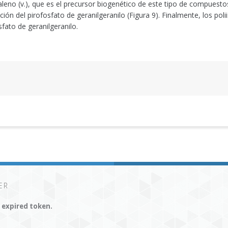
leno (v.), que es el precursor biogenético de este tipo de compuestos 
ión del pirofosfato de geranilgeranilo (Figura 9). Finalmente, los pol
fato de geranilgeranilo.
ER
r expired token.