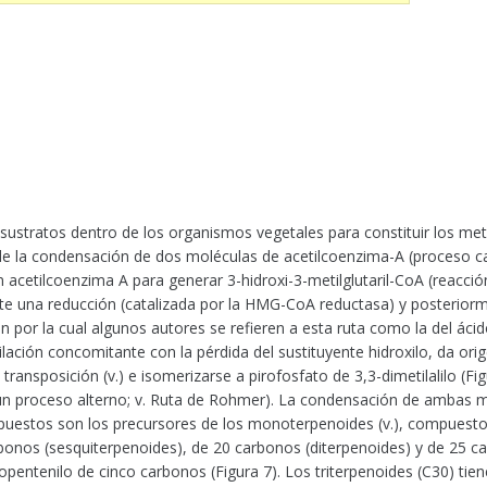
sustratos dentro de los organismos vegetales para constituir los met
de la condensación de dos moléculas de acetilcoenzima-A (proceso cat
 acetilcoenzima A para generar 3-hidroxi-3-metilglutaril-CoA (reacci
ente una reducción (catalizada por la HMG-CoA reductasa) y posteriorm
por la cual algunos autores se refieren a esta ruta como la del ácid
ación concomitante con la pérdida del sustituyente hidroxilo, da orige
 transposición (v.) e isomerizarse a pirofosfato de 3,3-dimetilalilo (
n proceso alterno; v. Ruta de Rohmer). La condensación de ambas molé
puestos son los precursores de los monoterpenoides (v.), compuesto
bonos (sesquiterpenoides), de 20 carbonos (diterpenoides) y de 25 car
entenilo de cinco carbonos (Figura 7). Los triterpenoides (C30) tiene