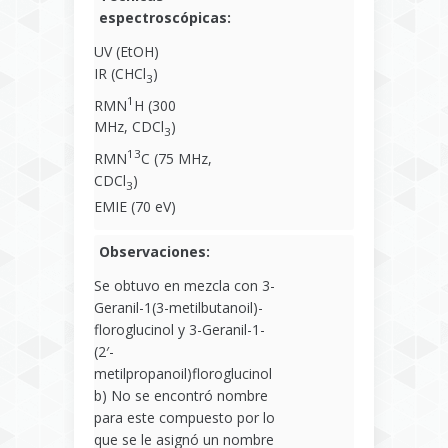
espectroscópicas:
UV (EtOH)
IR (CHCl
)
3
1
RMN
H (300
MHz, CDCl
)
3
13
RMN
C (75 MHz,
CDCl
)
3
EMIE (70 eV)
Observaciones:
Se obtuvo en mezcla con 3-
Geranil-1(3-metilbutanoil)-
floroglucinol y 3-Geranil-1-
(2′-
metilpropanoil)floroglucinol
b) No se encontró nombre
para este compuesto por lo
que se le asignó un nombre