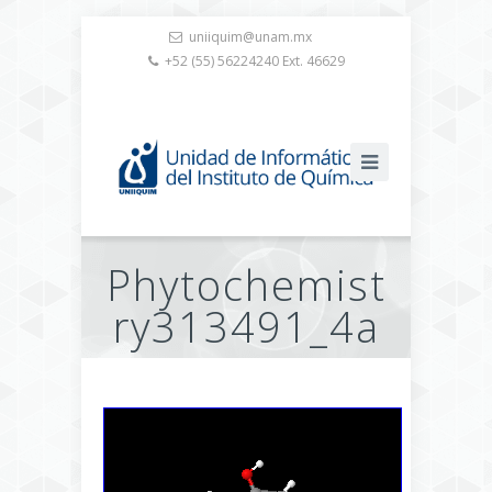
uniiquim@unam.mx
+52 (55) 56224240 Ext. 46629
Phytochemist
ry313491_4a