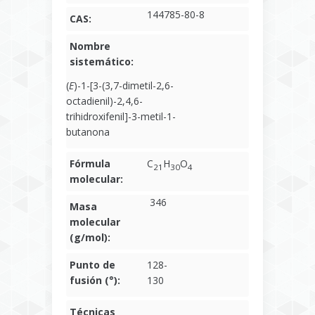
144785-80-8
CAS:
Nombre
sistemático:
(
E
)-1-[3-(3,7-dimetil-2,6-
octadienil)-2,4,6-
trihidroxifenil]-3-metil-1-
butanona
Fórmula
C
H
O
21
30
4
molecular:
346
Masa
molecular
(g/mol):
Punto de
128-
fusión (°):
130
Técnicas