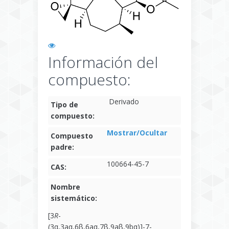
Información del
compuesto:
Derivado
Tipo de
compuesto:
Mostrar/Ocultar
Compuesto
padre:
100664-45-7
CAS:
Nombre
sistemático:
[3
R
-
(3α,3aα,6β,6aα,7β,9aβ,9bα)]-7-