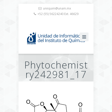
uniiquim@unam.mx
+52 (55) 56224240 Ext. 46629
Phytochemist
ry242981_17