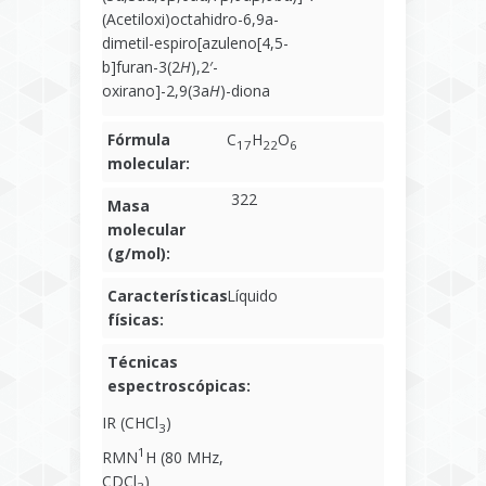
(Acetiloxi)octahidro-6,9a-
dimetil-espiro[azuleno[4,5-
b]furan-3(2
H
),2′-
oxirano]-2,9(3a
H
)-diona
Fórmula
C
H
O
17
22
6
molecular:
322
Masa
molecular
(g/mol):
Características
Líquido
físicas:
Técnicas
espectroscópicas:
IR (CHCl
)
3
1
RMN
H (80 MHz,
CDCl
)
3