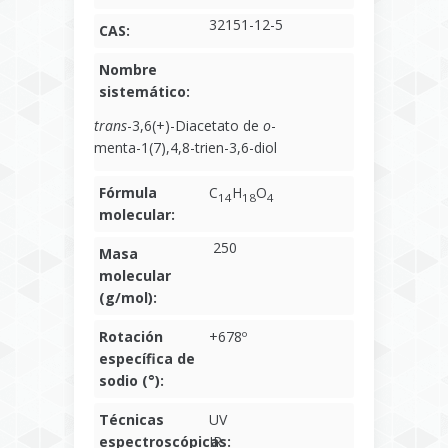
32151-12-5
CAS:
Nombre
sistemático:
trans
-3,6(+)-Diacetato de
o
-
menta-1(7),4,8-trien-3,6-diol
Fórmula
C
H
O
14
18
4
molecular:
250
Masa
molecular
(g/mol):
Rotación
+678º
específica de
sodio (°):
Técnicas
UV
espectroscópicas:
IR