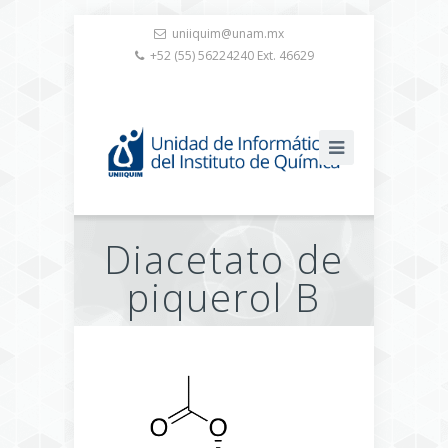
uniiquim@unam.mx
+52 (55) 56224240 Ext. 46629
Diacetato de
piquerol B