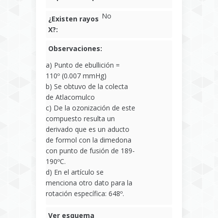
No
¿Existen rayos
X?:
Observaciones:
a) Punto de ebullición =
110º (0.007 mmHg)
b) Se obtuvo de la colecta
de Atlacomulco
c) De la ozonización de este
compuesto resulta un
derivado que es un aducto
de formol con la dimedona
con punto de fusión de 189-
190ºC.
d) En el artículo se
menciona otro dato para la
rotación específica: 648º.
Ver esquema