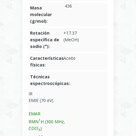
436
Masa
molecular
(g/mol):
Rotación
+17.37
específica de
(MeOH)
sodio (°):
Características
Aceite
físicas:
Técnicas
espectroscópicas:
IR
EMIE (70 eV)
EMAR
1
RMN
H (300 MHz,
CDCl
)
3