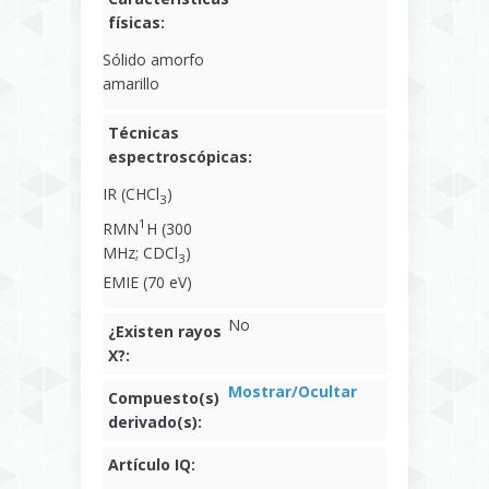
físicas:
Sólido amorfo
amarillo
Técnicas
espectroscópicas:
IR (CHCl
)
3
1
RMN
H (300
MHz; CDCl
)
3
EMIE (70 eV)
No
¿Existen rayos
X?:
Mostrar/Ocultar
Compuesto(s)
derivado(s):
Artículo IQ: