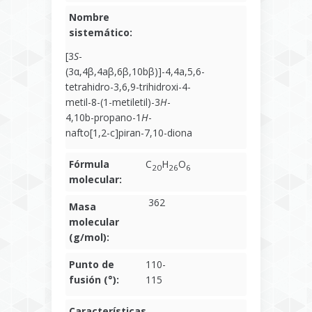
Nombre
sistemático:
[3
S
-
(3α,4β,4aβ,6β,10bβ)]-4,4a,5,6-
tetrahidro-3,6,9-trihidroxi-4-
metil-8-(1-metiletil)-3
H
-
4,10b-propano-1
H
-
nafto[1,2-c]piran-7,10-diona
Fórmula
C
H
O
20
26
6
molecular:
362
Masa
molecular
(g/mol):
Punto de
110-
fusión (°):
115
Características