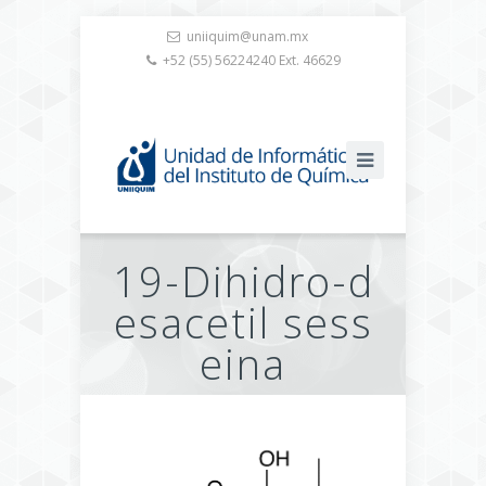
uniiquim@unam.mx
+52 (55) 56224240 Ext. 46629
19-Dihidro-d
esacetil sess
eina