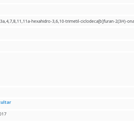
)-3a,4,7,8,11,11a-hexahidro-3,6,10-trimetil-ciclodeca[b]furan-2(3
H
)-on
ultar
017