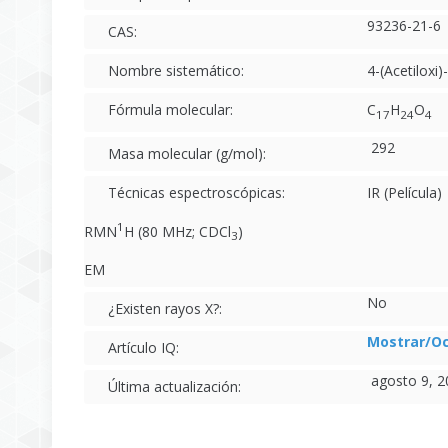
93236-21-6
CAS:
Nombre sistemático:
4-(Acetiloxi
Fórmula molecular:
C
H
O
17
24
4
292
Masa molecular (g/mol):
Técnicas espectroscópicas:
IR (Película)
1
RMN
H (80 MHz; CDCl
)
3
EM
No
¿Existen rayos X?:
Mostrar/Oc
Artículo IQ:
agosto 9, 2
Última actualización: