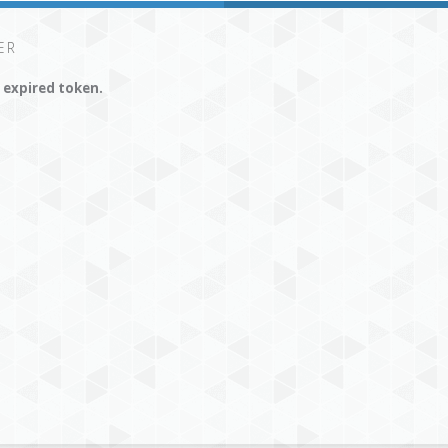
ER
r expired token.