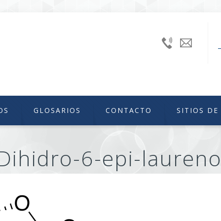
+52
uniiqu
(55)
56224240
Ext.
46629
OS
GLOSARIOS
CONTACTO
SITIOS DE
Dihidro-6-epi-laureno