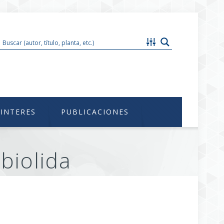
im@unam.mx
 INTERES
PUBLICACIONES
biolida